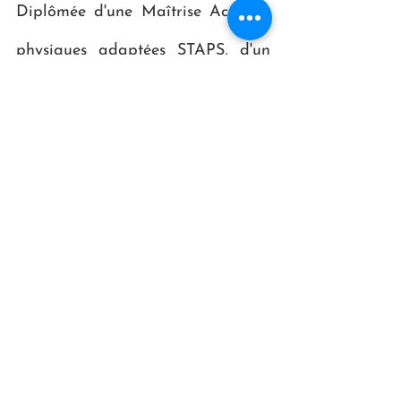
Diplômée d'une Maîtrise Activités
physiques adaptées STAPS, d'un
diplôme inter-universitaire en
tabacologie, d'un brevet d'état d'
accompagnateur montagne, et
certifiée en santé naturelle, en
thérapie énergétique , puis
massages bien-être et
thérapeutiques. Je suis également
diplômée en Hatha yoga (
formation de 200h en